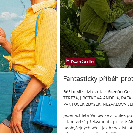
Pozrieť trailer
Fantastický příběh pro
Réžia:
Mike Marzuk •
Scenár:
Gesa
TEREZA, JIROTKOVÁ ANDĚLA, RAFA
PANTŮČEK ZBYŠEK, NEZVALOVÁ EL
Jedenáctiletá Willow se z toulek po
ji tam velké překvapení - po tetě
neobyčejných věcí. Jak brzy zjistí,