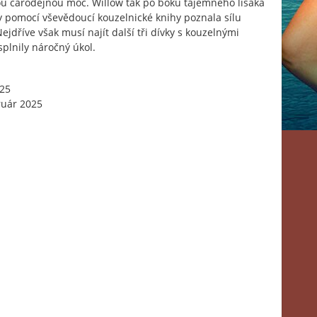
u čarodějnou moc. Willow tak po boku tajemného lišáka
y pomocí vševědoucí kouzelnické knihy poznala sílu
ejdříve však musí najít další tři dívky s kouzelnými
splnily náročný úkol.
025
ruár 2025