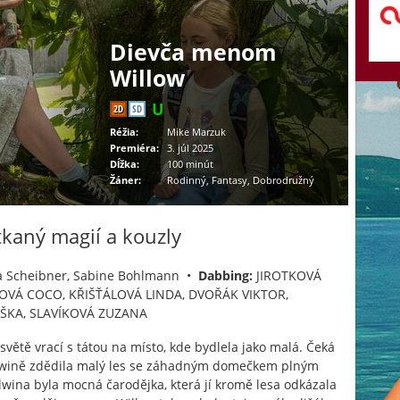
Dievča menom
Willow
2D
SD
Réžia:
Mike Marzuk
Premiéra:
3. júl 2025
Dĺžka:
100 minút
Žáner:
Rodinný, Fantasy, Dobrodružný
tkaný magií a kouzly
 Scheibner, Sabine Bohlmann •
Dabbing:
JIROTKOVÁ
JOVÁ COCO, KŘIŠŤÁLOVÁ LINDA, DVOŘÁK VIKTOR,
IŠKA, SLAVÍKOVÁ ZUZANA
 světě vrací s tátou na místo, kde bydlela jako malá. Čeká
 Alwině zdědila malý les se záhadným domečkem plným
 Alwina byla mocná čarodějka, která jí kromě lesa odkázala