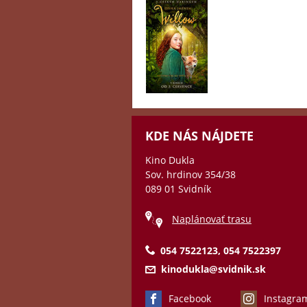
KDE NÁS NÁJDETE
Kino Dukla
Sov. hrdinov 354/38
089 01 Svidník
Naplánovať trasu
054 7522123, 054 7522397
kinodukla@svidnik.sk
Facebook
Instagra