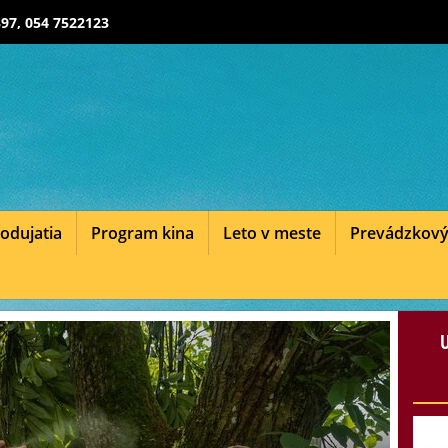
97, 054 7522123
odujatia
Program kina
Leto v meste
Prevádzkový