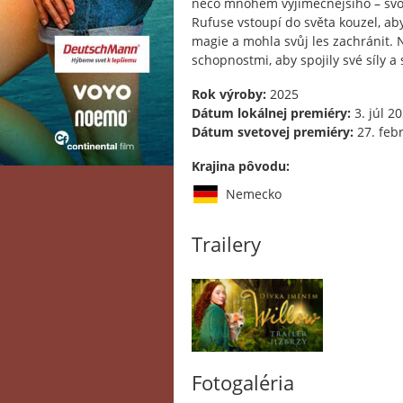
něco mnohem výjimečnějšího – svo
Rufuse vstoupí do světa kouzel, ab
magie a mohla svůj les zachránit. N
schopnostmi, aby spojily své síly a 
Rok výroby:
2025
Dátum lokálnej premiéry:
3. júl 2
Dátum svetovej premiéry:
27. feb
Krajina pôvodu:
Nemecko
Trailery
Fotogaléria