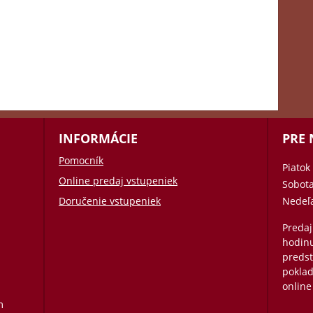
INFORMÁCIE
PRE
Pomocník
Piatok
Online predaj vstupeniek
Sobot
Doručenie vstupeniek
Nedeľ
Predaj
hodin
preds
poklad
online
m