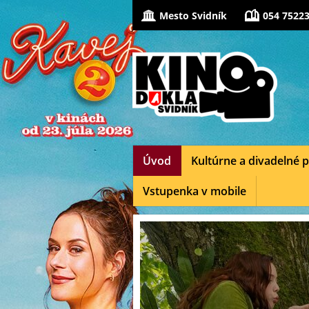
Mesto Svidník
054 75223
Úvod
Kultúrne a divadelné p
Vstupenka v mobile