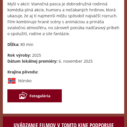
Myši v akcii: Vianočná pasca je dobrodružná rodinná
komédia plná akcie, humoru a nečakaných hrdinov, ktorá
ukazuje, že aj tí najmenší môžu spôsobiť najväčší rozruch.
Film kombinuje hrané scény s animáciou a prináša
sviatočnú atmosféru, no zároveň ponúka nadčasový príbeh
o spolužití, rodine a sile fantázie.
Dĺžka:
80 min
Rok výroby:
2025
Dátum lokálnej premiéry:
6. november 2025
Krajina pôvodu:
Nórsko
Fotogaléria
UVÁDZANIE FILMOV V TOMTO KINE PODPORUJE