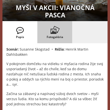
MYŠI V AKCII: VIANOČNÁ
PASCA
Popis
Fotogaléria
Scenár:
Susanne Skogstad •
Réžia:
Henrik Martin
Dahlsbakken
V pokojnom domčeku na vidieku si myšacia rodina žije svoj
usporiadaný život – až do chvíle, keď sa do domu
nasťahuje nič netušiaca ľudská rodina z mesta. Ich snaha
o pokoj a oddych sa rýchlo mení na boj o priestor, poriadok
a... syr.
Začína sa zábavný a napínavý súboj dvoch svetov – myši
verzus ľudia. Kto sa komu prispôsobí? A dá sa vôbec žiť
pod jednou strechou bez katastrofy?