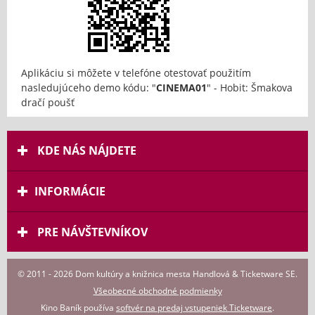
Aplikáciu si môžete v telefóne otestovať použitím
nasledujúceho demo kódu: "
CINEMA01
" - Hobit: Šmakova
dračí poušť
KDE NÁS NÁJDETE
INFORMÁCIE
PRE NÁVŠTEVNÍKOV
© 2011 - 2026 Dom kultúry a knižnica mesta Handlová & Ticketware SE.
Všeobecné obchodné podmienky
Kino Baník používa
softvér na predaj vstupeniek Ticketware
.