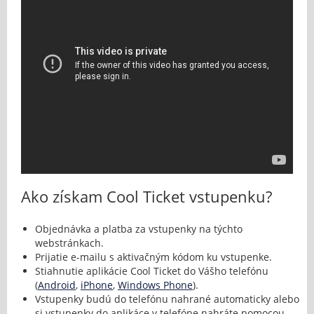
Ako získam Cool Ticket vstupenku?
Objednávka a platba za vstupenky na týchto
webstránkach.
Prijatie e-mailu s aktivačným kódom ku vstupenke.
Stiahnutie aplikácie Cool Ticket do Vášho telefónu
(
Android
,
iPhone
,
Windows Phone
).
Vstupenky budú do telefónu nahrané automaticky alebo
si vstupenky do aplikáce v telefóne nahráte pomocou