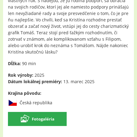
vlastných rúk. S nádejou, že ju rodina podporí, sa obracia
na svojich rodičov, ktorí jej ale namiesto podpory prinášajú
len nevyžiadané rady a svoje presvedčenie o tom, čo je pre
ňu najlepšie. Vo chvíli, keď sa Kristína rozhodne prestať
obzerať a začať nový život, vstúpi jej do cesty charizmatický
grafik Tomáš. Teraz stojí pred ťažkým rozhodnutím, či
zotrvať v známom, ale komplikovanom vzťahu s Filipom,
alebo urobiť krok do neznáma s Tomášom. Nájde nakoniec
Kristína skutočnú lásku?
Dĺžka:
90 min
Rok výroby:
2025
Dátum lokálnej premiéry:
13. marec 2025
Krajina pôvodu:
Česká republika
Fotogaléria